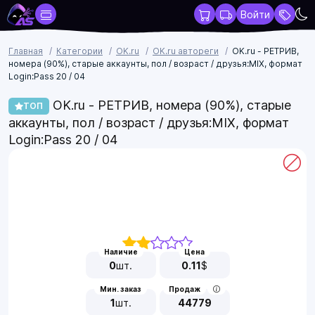
Войти
Главная
Категории
OK.ru
OK.ru автореги
OK.ru - РЕТРИВ,
номера (90%), cтарые аккаунты, пол / возраст / друзья:MIX, формат
Login:Pass 20 / 04
OK.ru - РЕТРИВ, номера (90%), cтарые
ТОП
аккаунты, пол / возраст / друзья:MIX, формат
Login:Pass 20 / 04
Наличие
Цена
0
шт.
0.11
$
Мин. заказ
Продаж
1
шт.
44779