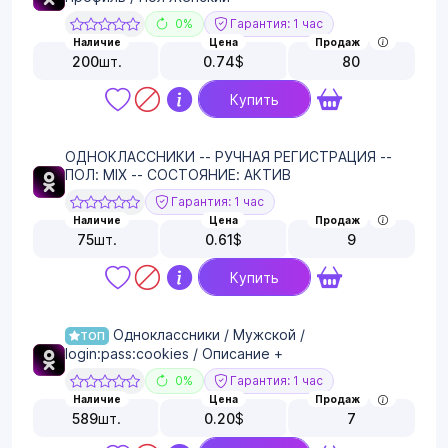
0%
Гарантия: 1 час
Наличие
Цена
Продаж
200
шт.
0.74
$
80
Купить
ОДНОКЛАССНИКИ -- РУЧНАЯ РЕГИСТРАЦИЯ --
ПОЛ: MIX -- СОСТОЯНИЕ: АКТИВ
Гарантия: 1 час
Наличие
Цена
Продаж
75
шт.
0.61
$
9
Купить
Одноклассники / Мужской /
ТОП
login:pass:cookies / Описание +
0%
Гарантия: 1 час
Наличие
Цена
Продаж
589
шт.
0.20
$
7