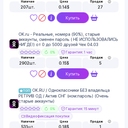
Наличие
Цена
Продаж
207
шт.
0.14
$
27
Купить
OK.ru - Реальные, номера (90%), cтарые
аккаунты, сменен пароль ( НЕ ИСПОЛЬЗОВАЛИСЬ
НИГДЕ!) от 0 до 5000 друзей Чек 04.03
0%
Гарантия: 1 час
Наличие
Цена
Продаж
2902
шт.
0.15
$
5
Купить
OK.RU / Одноклассники БЕЗ владельца
ТОП
РЕТРИВ ОД / Актив СНГ (ном:пароль) (Очень
старые аккаунты)
0%
Гарантия: 15 минут
Видеофиксация покупки
Наличие
Цена
Продаж
531
шт.
0.18
$
1