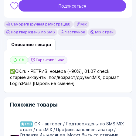
Подписаться
Самореги (ручная регистрация)
Mix
Подтверждены по SMS
Частичное
Mix стран
Описание товара
0%
Гарантия: 1 час
✅OK.ru - РЕТРИВ, номера (~90%), 01.07 check
cтарые аккаунты, пол/возраст/друзья:MIX, формат
Login:Pass [Пароль не сменен]
Похожие товары
OK - авторег / Подтверждены по SMS:MIX
ТОП
стран / пол:MIX / Профиль заполнен: аватар /
Отлежка 4+ месяцев. Могут быть со старыми