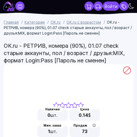
Войти
Главная
Категории
OK.ru
OK.ru с возрастом
OK.ru -
РЕТРИВ, номера (90%), 01.07 check cтарые аккаунты, пол / возраст /
друзья:MIX, формат Login:Pass [Пароль не сменен]
OK.ru - РЕТРИВ, номера (90%), 01.07 check
cтарые аккаунты, пол / возраст / друзья:MIX,
формат Login:Pass [Пароль не сменен]
Наличие
Цена
0
шт.
0.14
$
Мин. заказ
Продаж
1
шт.
73