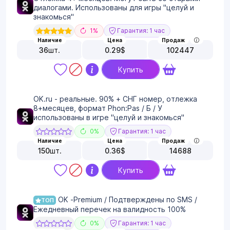
диалогами. Использованы для игры "целуй и
знакомься"
1%
Гарантия: 1 час
Наличие
Цена
Продаж
36
шт.
0.29
$
102447
Купить
OK.ru - реальные. 90% + СНГ номер, отлежка
8+месяцев, формат Phon:Pas / Б / У
использованы в игре "целуй и знакомься"
0%
Гарантия: 1 час
Наличие
Цена
Продаж
150
шт.
0.36
$
14688
Купить
OK -Premium / Подтверждены по SMS /
ТОП
Ежедневный перечек на валидность 100%
0%
Гарантия: 1 час