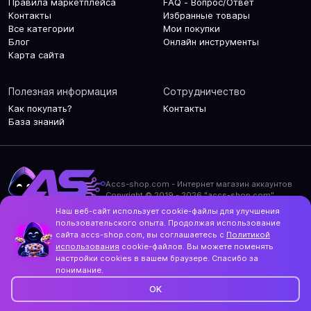
Правила маркетплейса
FAQ - Вопрос/Ответ
Контакты
Избранные товары
Все категории
Мои покупки
Блог
Онлайн инструменты
Карта сайта
Полезная информация
Сотрудничество
Как покупать?
Контакты
База знаний
Accs-shop.com - Интернет магазин аккаунтов
Copyright © 2019 - 2026 "accs-shop.com"
Наш веб-сайт использует cookie-файлы для улучшения
Политика конфиденциальности
пользовательского опыта. Продолжая использование
Политика использования cookie-файлов
сайта accs-shop.com, вы соглашаетесь с
Политикой
Контакты и актуальный адрес сайта
использования
cookie-файлов. Вы можете поменять
Structo
настройки cookies в вашем браузере. Спасибо за
Дизайн и разработка
понимание.
OK