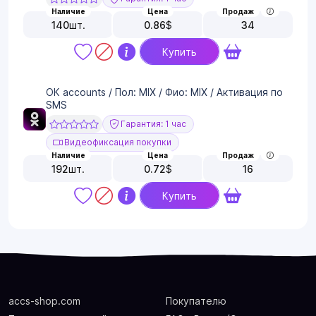
Наличие
Цена
Продаж
140
шт.
0.86
$
34
Купить
ОК accounts / Пол: MIX / Фио: MIX / Активация по
SMS
Гарантия: 1 час
Видеофиксация покупки
Наличие
Цена
Продаж
192
шт.
0.72
$
16
Купить
accs-shop.com
Покупателю