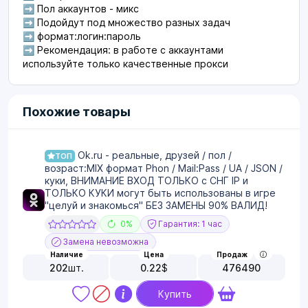
➡ Пол аккаунтов - микс
➡ Подойдут под множество разных задач
➡ формат:логин:пароль
➡ Рекомендация: в работе с аккаунтами
используйте только качественные прокси
Похожие товары
Ok.ru - реальные, друзей / пол /
ТОП
возраст:MIX формат Phon / Mail:Pass / UA / JSON /
куки, ВНИМАНИЕ ВХОД ТОЛЬКО с СНГ IP и
ТОЛЬКО КУКИ могут быть использованы в игре
"целуй и знакомься" БЕЗ ЗАМЕНЫ 90% ВАЛИД!
0%
Гарантия: 1 час
Замена невозможна
Наличие
Цена
Продаж
202
шт.
0.22
$
476490
Купить