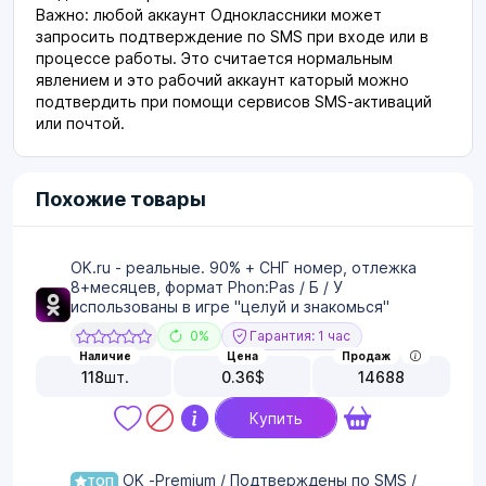
Важно: любой аккаунт Одноклассники может
запросить подтверждение по SMS при входе или в
процессе работы. Это считается нормальным
явлением и это рабочий аккаунт каторый можно
подтвердить при помощи сервисов SMS-активаций
или почтой.
Похожие товары
OK.ru - реальные. 90% + СНГ номер, отлежка
8+месяцев, формат Phon:Pas / Б / У
использованы в игре "целуй и знакомься"
0%
Гарантия: 1 час
Наличие
Цена
Продаж
118
шт.
0.36
$
14688
Купить
OK -Premium / Подтверждены по SMS /
ТОП