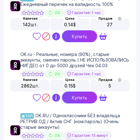
Ежедневный перечек на валидность 100%
0%
Гарантия: 1 час
Наличие
Цена
Продаж
142
шт.
0.14
$
27
Купить
OK.ru - Реальные, номера (90%), cтарые
аккаунты, сменен пароль ( НЕ ИСПОЛЬЗОВАЛИСЬ
НИГДЕ!) от 0 до 5000 друзей Чек 04.03
0%
Гарантия: 1 час
Наличие
Цена
Продаж
2862
шт.
0.15
$
5
Купить
OK.RU / Одноклассники БЕЗ владельца
ТОП
РЕТРИВ ОД / Актив СНГ (ном:пароль) (Очень
старые аккаунты)
0%
Гарантия: 15 минут