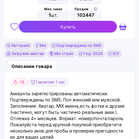
Мин. заказ
Продаж
1
шт.
102447
Купить
Автореги
Mix
Подтверждены по SMS
Загружен аватар
Mix стран
Год: 2025
Б/У
Описание товара
1%
Гарантия: 1 час
Аккаунты зарегистрированы автоматически.
Подтверждены по SMS. Пол женский или мужской.
Заполнение: Аватар, MIX имена,есть фотки и друзия
(частично, могут быть частично реальные акки.).
Отлежка 4+ месяцев. Формат. номер/почта:пароль
Пожалуйста перед крупной покупкой приобретите
несколько аков для пробы и проверки пригодности
их для ваших целей.