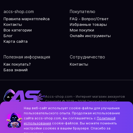
accs-shop.com
Покупателю
Правила маркетплейса
FAQ - Вопрос/Ответ
Контакты
Избранные товары
Все категории
Мои покупки
Блог
Онлайн инструменты
Карта сайта
Полезная информация
Сотрудничество
Как покупать?
Контакты
База знаний
Accs-shop.com - Интернет магазин аккаунтов
Copyright © 2019 - 2026 "accs-shop.com"
Наш веб-сайт использует cookie-файлы для улучшения
Политика конфиденциальности
пользовательского опыта. Продолжая использование
Политика использования cookie-файлов
сайта accs-shop.com, вы соглашаетесь с
Политикой
Контакты и актуальный адрес сайта
использования
cookie-файлов. Вы можете поменять
Structo
настройки cookies в вашем браузере. Спасибо за
Дизайн и разработка