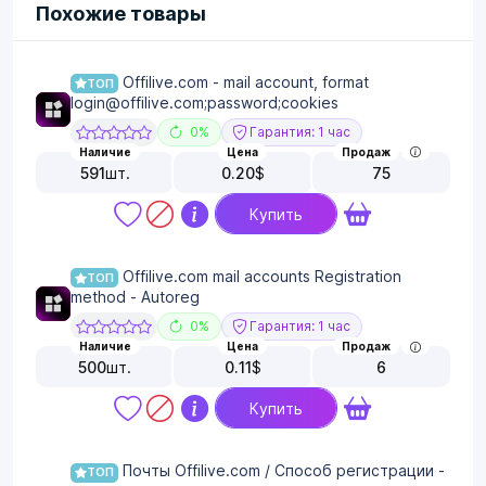
Похожие товары
Offilive.com - mail account, format
ТОП
login@offilive.com;password;cookies
0%
Гарантия: 1 час
Наличие
Цена
Продаж
591
шт.
0.20
$
75
Купить
Offilive.com mail accounts Registration
ТОП
method - Autoreg
0%
Гарантия: 1 час
Наличие
Цена
Продаж
500
шт.
0.11
$
6
Купить
Почты Offilive.com / Способ регистрации -
ТОП