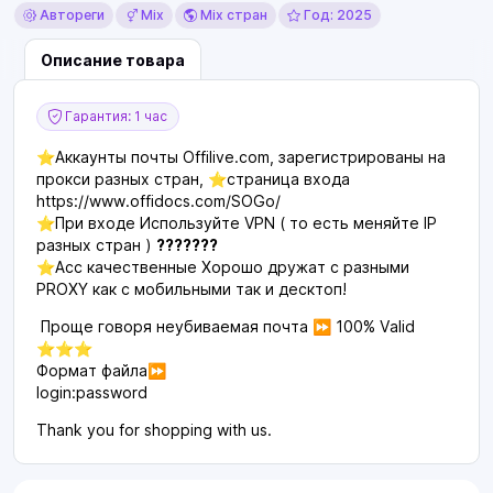
Автореги
Mix
Mix стран
Год: 2025
Описание товара
Гарантия: 1 час
⭐️Аккаунты почты Offilive.com, зарегистрированы на
прокси разных стран, ⭐️страница входа
https://www.offidocs.com/SOGo/
⭐️При входе Используйте VPN ( то есть меняйте IP
разных стран )
???????
⭐️Асс качественные Хорошо дружат с разными
PROXY как с мобильными так и десктоп!
Проще говоря неубиваемая почта ⏩ 100% Valid
⭐️⭐️⭐️
Формат файла⏩
login:password
Thank you for shopping with us.