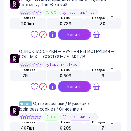
Профиль / Пол Женский
0%
Гарантия: 1 час
Наличие
Цена
Продаж
200
шт.
0.73
$
80
Купить
ОДНОКЛАССНИКИ -- РУЧНАЯ РЕГИСТРАЦИЯ --
ПОЛ: MIX -- СОСТОЯНИЕ: АКТИВ
Гарантия: 1 час
Наличие
Цена
Продаж
75
шт.
0.60
$
9
Купить
Одноклассники / Мужской /
ТОП
login:pass:cookies / Описание +
0%
Гарантия: 1 час
Наличие
Цена
Продаж
407
шт.
0.20
$
7