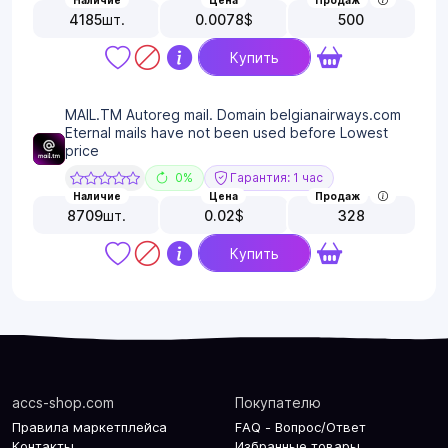
Наличие
Цена
Продаж
4185
шт.
0.0078
$
500
Купить
MAIL.TM Autoreg mail. Domain belgianairways.com
Eternal mails have not been used before Lowest
price
0%
Гарантия: 1 час
Наличие
Цена
Продаж
8709
шт.
0.02
$
328
Купить
accs-shop.com
Покупателю
Правила маркетплейса
FAQ - Вопрос/Ответ
Контакты
Избранные товары