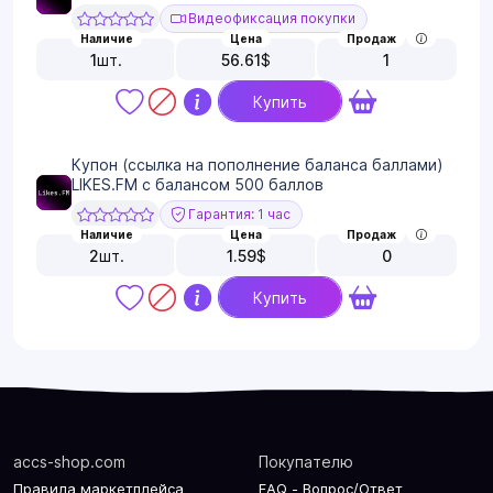
Видеофиксация покупки
Наличие
Цена
Продаж
1
шт.
56.61
$
1
Купить
Купон (ссылка на пополнение баланса баллами)
LIKES.FM с балансом 500 баллов
Гарантия: 1 час
Наличие
Цена
Продаж
2
шт.
1.59
$
0
Купить
accs-shop.com
Покупателю
Правила маркетплейса
FAQ - Вопрос/Ответ