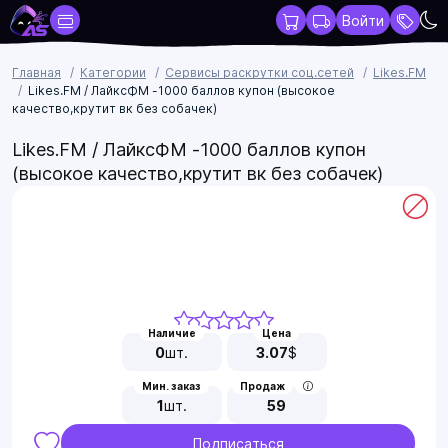
Войти
Главная
Категории
Сервисы раскрутки соц.сетей
Likes.FM
Likes.FM / ЛайксФМ -1000 баллов купон (высокое
качество,крутит вк без собачек)
Likes.FM / ЛайксФМ -1000 баллов купон
(высокое качество,крутит вк без собачек)
Наличие
Цена
0
шт.
3.07
$
Мин. заказ
Продаж
1
шт.
59
Подписаться