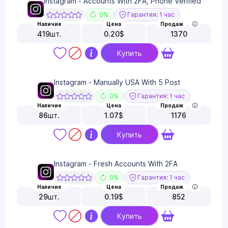
Instagram - Accounts With 2FA, Phone Verified
0%
Гарантия: 1 час
Наличие
Цена
Продаж
419
шт.
0.20
$
1370
Купить
Instagram - Manually USA With 5 Post
0%
Гарантия: 1 час
Наличие
Цена
Продаж
86
шт.
1.07
$
1176
Купить
Instagram - Fresh Accounts With 2FA
0%
Гарантия: 1 час
Наличие
Цена
Продаж
29
шт.
0.19
$
852
Купить