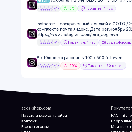
Accounts Twitter OLD / 2011 / Mix ip / 50
ТОП
0%
Гарантия: 1 час
Instagram - раскрученный женский с ФОТО / 
комплекте почта яндекс. Дата рег.ноябрь 20
https://www.instagram.com/lera_dogileva
Гарантия: 1 час
Видеофиксаци
8 / 10month ig accounts 100 / 500 followers
60%
Гарантия: 30 минут
accs-shop.com
Покупате
Правила маркетплейса
FAQ - Воп
Контакты
Избранные
Все категории
Мои покуп