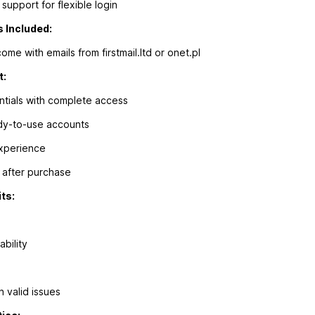
support for flexible login
 Included:
me with emails from firstmail.ltd or onet.pl
t:
entials with complete access
dy-to-use accounts
experience
y after purchase
ts:
ability
 valid issues