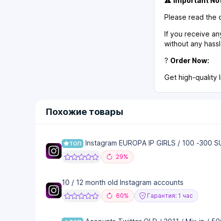
⚠️
Important Not
Please read the d
If you receive a
without any hassl
?
Order Now:
Get high-quality 
Похожие товары
Instagram EUROPA IP GIRLS / 100 -300 S
ТОП
29%
10 / 12 month old Instagram accounts
60%
Гарантия: 1 час