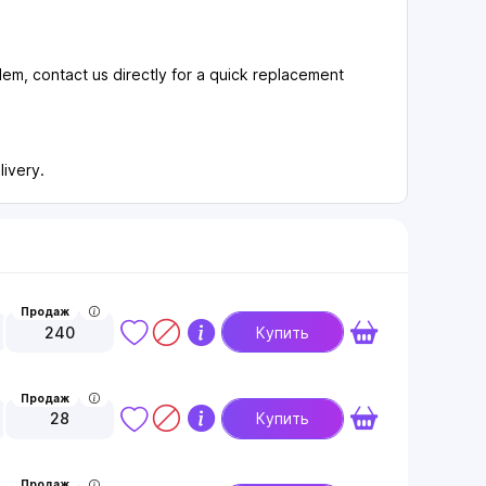
em, contact us directly for a quick replacement
livery.
Продаж
240
Купить
Продаж
28
Купить
Продаж