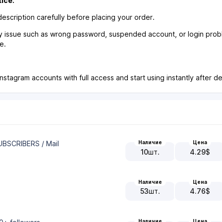
ice:
escription carefully before placing your order.
ny issue such as wrong password, suspended account, or login probl
e.
Instagram accounts with full access and start using instantly after de
UBSCRIBERS / Mail
Наличие
Цена
10
шт.
4.29
$
Наличие
Цена
53
шт.
4.76
$
Наличие
Цена