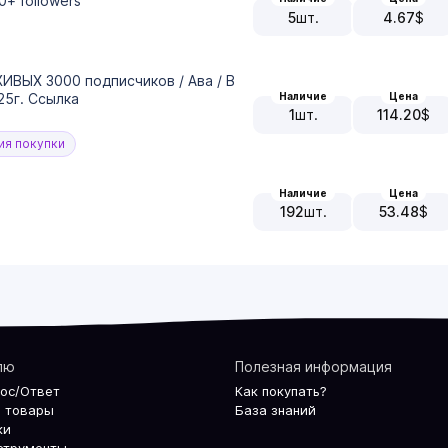
0+ followers
5
шт.
4.67
$
ЖИВЫХ 3000 подписчиков / Ава / В
Наличие
Цена
25г. Ссылка
1
шт.
114.20
$
я покупки
Наличие
Цена
192
шт.
53.48
$
лю
Полезная информация
рос/Ответ
Как покупать?
 товары
База знаний
ки