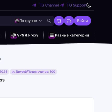
TG Channel
TG Support
По группе
Войти
c
VPN & Proxy
Разные категории
s
 2024
Друзей/Подписчиков: 100
ess