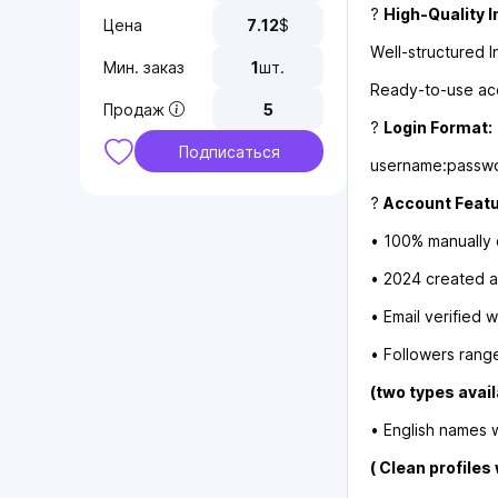
?
High-Quality 
Цена
7.12
$
Well-structured I
Мин. заказ
1
шт.
Ready-to-use acc
Продаж
5
?
Login Format:
Подписаться
username:passwo
?
Account Featu
• 100% manually 
• 2024 created 
• Email verified w
• Followers rang
(two types avai
• English names w
( Clean profiles