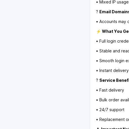
• Mixed IP usage 
?
Email Domains
• Accounts may co
⚡
What You Ge
• Full login cred
• Stable and rea
• Smooth login 
• Instant deliver
?
Service Benefi
• Fast delivery
• Bulk order avail
• 24/7 support
• Replacement on