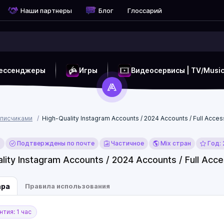
Наши партнеры
Блог
Глоссарий
ессенджеры
Игры
Видеосервисы | TV/Musi
дписчиками
High-Quality Instagram Accounts / 2024 Accounts / Full Acces
x
Подтверждены по почте
Частичное
Mix стран
Год:
lity Instagram Accounts / 2024 Accounts / Full Acc
ара
Правила использования
тия: 1 час