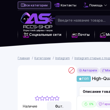
Все категории
Контакты
Помощь
Маркетплейс цифровых товаров
Социальные сети
Почты
М
Главная
Категории
Instagram
Instagram старые с по
Автореги
Mi
High-Qua
ТОП
Описание тов
0%
Гаран
Наличие
0
шт.