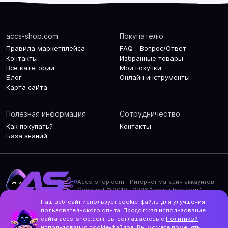
accs-shop.com
Покупателю
Правила маркетплейса
FAQ - Вопрос/Ответ
Контакты
Избранные товары
Все категории
Мои покупки
Блог
Онлайн инструменты
Карта сайта
Полезная информация
Сотрудничество
Как покупать?
Контакты
База знаний
Accs-shop.com - Интернет магазин аккаунтов
Copyright © 2019 - 2026 "accs-shop.com"
Наш веб-сайт использует cookie-файлы для улучшения
Политика конфиденциальности
пользовательского опыта. Продолжая использование
Политика использования cookie-файлов
сайта accs-shop.com, вы соглашаетесь с
Политикой
Контакты и актуальный адрес сайта
использования
cookie-файлов. Вы можете поменять