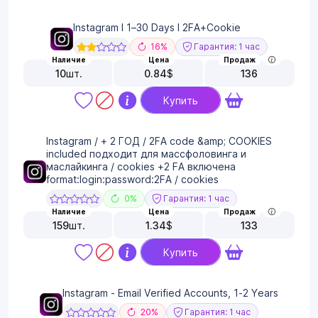
Instagram I 1–30 Days I 2FA+Cookie
16%
Гарантия: 1 час
Наличие
Цена
Продаж
10
шт.
0.84
$
136
Купить
Instagram / + 2 ГОД / 2FA code &amp; COOKIES
included подходит для массфоловинга и
маслайкинга / cookies +2 FA включена
format:login:password:2FA / cookies
0%
Гарантия: 1 час
Наличие
Цена
Продаж
159
шт.
1.34
$
133
Купить
Instagram - Email Verified Accounts, 1-2 Years
20%
Гарантия: 1 час