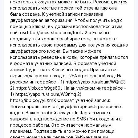
некоторых аккаунтах может не быть. Рекомендуется
использовать чистые прокси той страны где она
была создана. К учетной записи привязана
двухфакторная авторизация. Чтобы получить код с
помощью ключа, вы должны воспользоваться этим
сайтом http://accs-shop.com/tools-2fa Если вы
продвинуты и хорошо разбираетесь, вы можете
использовать свою программу для получения кода из
двухфакторного ключа. Вы также можете
использовать резервные коды, которые прилагаются
в формате учетных записей. В формате учетной
записи будет пять 8-значных кодов. Прилагается
скрин куда вводить код от 2FA и резервный код: На
русском интерфейсе - 1) https://yapx.ru/album/WQnE3
2) https://ibb.co/s9gs60J На английском интерфейсе -
1) https://yapx.ru/album/WQnYq 2)
https://ibb.co/yyLXrnX Формат учетной записи:
Логин:пароль:ключ от двухфакторной:5 резервных
кодов. Важно: любой аккаунт Instagram может
запросить подтверждение по SMS при входе или в
процессе работы. Это считается нормальным
явлением. Подтвердить его можно при помощи
своего номера или сервисов SMS-активаций.