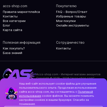
accs-shop.com
Покупателю
Правила маркетплейса
FAQ - Вопрос/Ответ
Контакты
Избранные товары
Все категории
Мои покупки
Блог
Онлайн инструменты
Карта сайта
Полезная информация
Сотрудничество
Как покупать?
Контакты
База знаний
Accs-shop.com - Интернет магазин аккаунтов
Copyright © 2019 - 2026 "accs-shop.com"
Наш веб-сайт использует cookie-файлы для улучшения
Политика конфиденциальности
пользовательского опыта. Продолжая использование
Политика использования cookie-файлов
сайта accs-shop.com, вы соглашаетесь с
Политикой
Контакты и актуальный адрес сайта
использования
cookie-файлов. Вы можете поменять
Structo
настройки cookies в вашем браузере. Спасибо за
Дизайн и разработка
понимание.