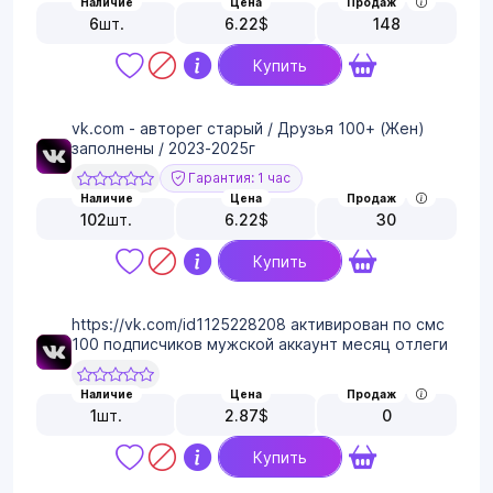
Наличие
Цена
Продаж
6
шт.
6.22
$
148
Купить
vk.com - авторег старый / Друзья 100+ (Жен)
заполнены / 2023-2025г
Гарантия: 1 час
Наличие
Цена
Продаж
102
шт.
6.22
$
30
Купить
https://vk.com/id1125228208 активирован по смс
100 подписчиков мужской аккаунт месяц отлеги
Наличие
Цена
Продаж
1
шт.
2.87
$
0
Купить