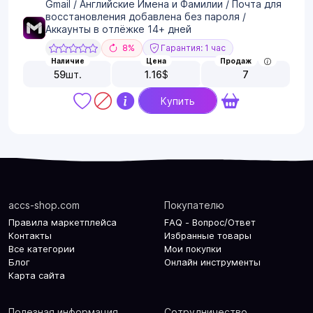
Gmail / Английские Имена и Фамилии / Почта для
восстановления добавлена без пароля /
Аккаунты в отлёжке 14+ дней
8%
Гарантия: 1 час
Наличие
Цена
Продаж
59
шт.
1.16
$
7
Купить
accs-shop.com
Покупателю
Правила маркетплейса
FAQ - Вопрос/Ответ
Контакты
Избранные товары
Все категории
Мои покупки
Блог
Онлайн инструменты
Карта сайта
Полезная информация
Сотрудничество