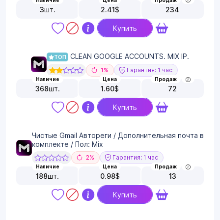
Наличие
Цена
Продаж
3
шт.
2.41
$
234
Купить
CLEAN GOOGLE ACCOUNTS. MIX IP.
ТОП
1%
Гарантия: 1 час
Наличие
Цена
Продаж
368
шт.
1.60
$
72
Купить
Чистые Gmail Автореги / Дополнительная почта в
комплекте / Пол: Mix
2%
Гарантия: 1 час
Наличие
Цена
Продаж
188
шт.
0.98
$
13
Купить