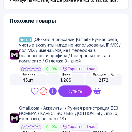
- Аккаунты чистые, нигде ранее не использовались.
Похожие товары
[QR-Код В описании ]Gmail - Ручная рега,
ТОП
чистые аккаунты нигде не использованы, IP:MIX /
пол:MIX / имена:ENG, нет телефона в
безопасности профиля / Резервная почта в
комплекте / Отлежка 3+ дней
0%
Гарантия: 1 час
Наличие
Цена
Продаж
45
шт.
1.28
$
2172
Купить
Gmail.com - Аккаунты, / Ручная регистрация БЕЗ
НОМЕРА / КАЧЕСТВО / БЕЗ ДОП ПОЧТЫ / . mix:ip,
имена mix; возраст 18+
0%
Гарантия: 1 час