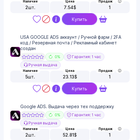
Наличие
Цена
Продаж
2
шт.
7.54
$
1
Купить
USA GOOGLE ADS аккаунт / Ручной фарм / 2FA
код / Резервная почта / Рекламный кабинет
создан
0%
Гарантия: 1 час
Ручная выдача
Наличие
Цена
Продаж
5
шт.
23.13
$
1
Купить
Google ADS. Выдача через тех поддержку
0%
Гарантия: 1 час
Ручная выдача
Наличие
Цена
Продаж
2
шт.
52.81
$
1