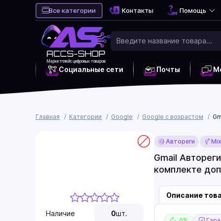
Все категории
Контакты
Помощь
Маркетплейс цифровых товаров
Социальные сети
Почты
М
Главная
Категории
Google
Google с возрастом
Gm
Автореги
Mi
Gmail Автореги
комплекте доп
Описание тов
Наличие
0
шт.
0%
Гаран