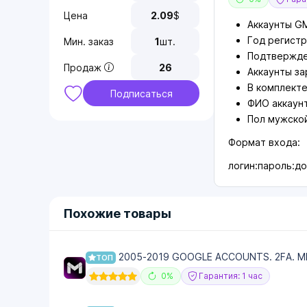
Цена
2.09
$
Аккаунты GM
Год регистр
Мин. заказ
1
шт.
Подтвержде
Продаж
26
Аккаунты за
В комплекте
Подписаться
ФИО аккаунт
Пол мужской
Формат входа:
логин:пароль:д
Похожие товары
2005-2019 GOOGLE ACCOUNTS. 2FA. MI
ТОП
0%
Гарантия: 1 час