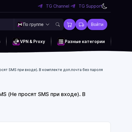
TG Channel
TG Support
По группе
Войти
c
VPN & Proxy
Разные категории
сят SMS при входе). В комплекте доп.почта без пароля
S (Не просят SMS при входе). В