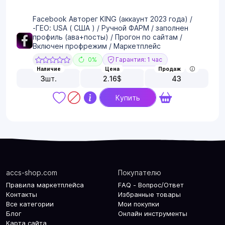
Facebook Авторег KING (аккаунт 2023 года) /
-ГЕО: USA ( США ) / Ручной ФАРМ / заполнен
профиль (ава+посты) / Прогон по сайтам /
Включен профрежим / Маркетплейс
0%
Гарантия: 1 час
Наличие
Цена
Продаж
3
шт.
2.16
$
43
Купить
accs-shop.com
Покупателю
Правила маркетплейса
FAQ - Вопрос/Ответ
Контакты
Избранные товары
Все категории
Мои покупки
Блог
Онлайн инструменты
Карта сайта