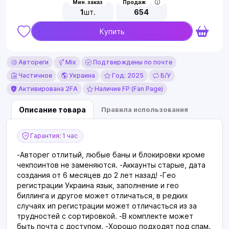
Мин. заказ
Продаж
1
шт.
654
Купить
Автореги
Mix
Подтверждены по почте
Частичное
Украина
Год: 2025
Б/У
Активирована 2FA
Наличие FP (Fan Page)
Описание товара
Правила использования
Гарантия: 1 час
-Авторег отлитый, любые баны и блокировки кроме
чекпоинтов не заменяются. -Аккаунты старые, дата
создания от 6 месяцев до 2 лет назад! -Гео
регистрации Украина язык, заполнение и гео
биллинга и другое может отличаться, в редких
случаях ип регистрации может отличасться из за
трудностей с сортировкой. -В комплекте может
быть почта с доступом. -Хорошо подходят под спам.