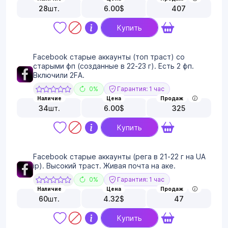
28
шт.
6.00
$
407
Купить
Facebook старые аккаунты (топ траст) со
старыми фп (созданные в 22-23 г). Есть 2 фп.
Включили 2FA.
0%
Гарантия: 1 час
Наличие
Цена
Продаж
34
шт.
6.00
$
325
Купить
Facebook старые аккаунты (рега в 21-22 г на UA
ip). Высокий траст. Живая почта на аке.
0%
Гарантия: 1 час
Наличие
Цена
Продаж
60
шт.
4.32
$
47
Купить