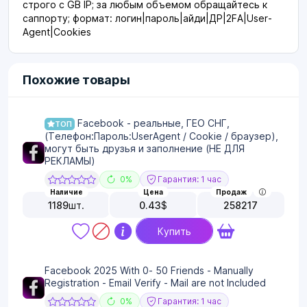
строго с GB IP; за любым объемом обращайтесь к
саппорту; формат: логин|пароль|айди|ДР|2FA|User-
Agent|Cookies
Похожие товары
Facebook - реальные, ГЕО СНГ,
ТОП
(Телефон:Пароль:UserAgent / Cookie / браузер),
могут быть друзья и заполнение (НЕ ДЛЯ
РЕКЛАМЫ)
0%
Гарантия: 1 час
Наличие
Цена
Продаж
1189
шт.
0.43
$
258217
Купить
Facebook 2025 With 0- 50 Friends - Manually
Registration - Email Verify - Mail are not Included
0%
Гарантия: 1 час