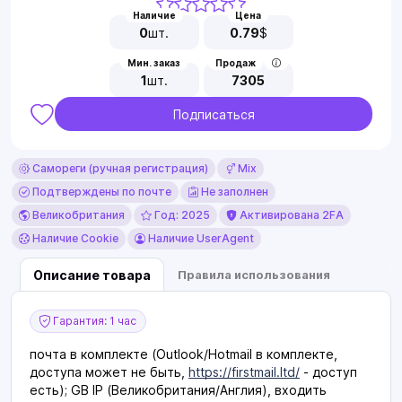
Наличие
Цена
0
шт.
0.79
$
Мин. заказ
Продаж
1
шт.
7305
Подписаться
Самореги (ручная регистрация)
Mix
Подтверждены по почте
Не заполнен
Великобритания
Год: 2025
Активирована 2FA
Наличие Cookie
Наличие UserAgent
Описание товара
Правила использования
Гарантия: 1 час
почта в комплекте (Outlook/Hotmail в комплекте,
доступа может не быть,
https://firstmail.ltd/
- доступ
есть); GB IP (Великобритания/Англия), входить