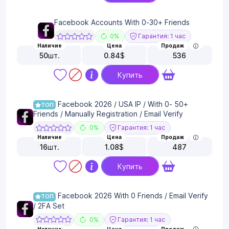
Facebook Accounts With 0-30+ Friends
0%
Гарантия: 1 час
Наличие
Цена
Продаж
50
шт.
0.84
$
536
Купить
Facebook 2026 / USA IP / With 0- 50+
ТОП
Friends / Manually Registration / Email Verify
0%
Гарантия: 1 час
Наличие
Цена
Продаж
16
шт.
1.08
$
487
Купить
Facebook 2026 With 0 Friends / Email Verify
ТОП
/ 2FA Set
0%
Гарантия: 1 час
Наличие
Цена
Продаж