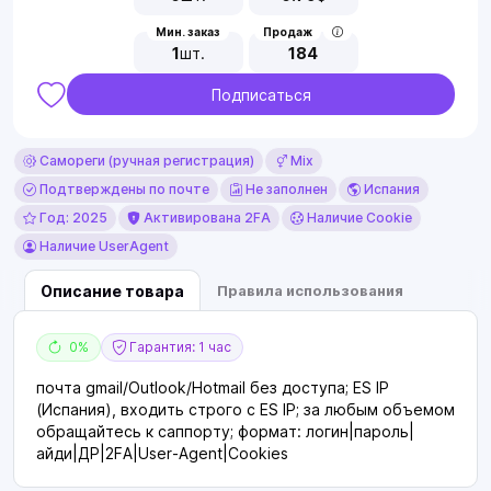
Мин. заказ
Продаж
1
шт.
184
Подписаться
Самореги (ручная регистрация)
Mix
Подтверждены по почте
Не заполнен
Испания
Год: 2025
Активирована 2FA
Наличие Cookie
Наличие UserAgent
Описание товара
Правила использования
0%
Гарантия: 1 час
почта gmail/Outlook/Hotmail без доступа; ES IP
(Испания), входить строго с ES IP; за любым объемом
обращайтесь к саппорту; формат: логин|пароль|
айди|ДР|2FA|User-Agent|Cookies