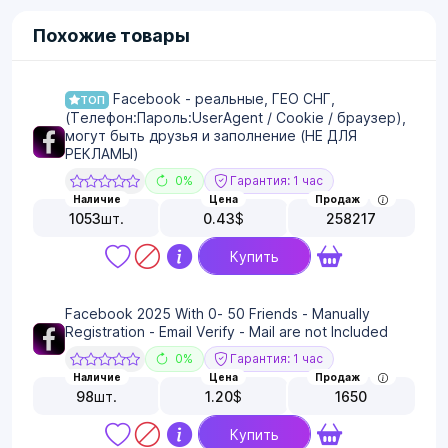
Похожие товары
Facebook - реальные, ГЕО СНГ,
ТОП
(Телефон:Пароль:UserAgent / Cookie / браузер),
могут быть друзья и заполнение (НЕ ДЛЯ
РЕКЛАМЫ)
0%
Гарантия: 1 час
Наличие
Цена
Продаж
1053
шт.
0.43
$
258217
Купить
Facebook 2025 With 0- 50 Friends - Manually
Registration - Email Verify - Mail are not Included
0%
Гарантия: 1 час
Наличие
Цена
Продаж
98
шт.
1.20
$
1650
Купить