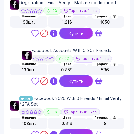
Registration - Email Verify - Mail are not Included
0%
Гарантия: 1 час
Наличие
Цена
Продаж
98
шт.
1.21
$
1650
Купить
Facebook Accounts With 0-30+ Friends
0%
Гарантия: 1 час
Наличие
Цена
Продаж
130
шт.
0.85
$
536
Купить
Facebook 2026 With 0 Friends / Email Verify
ТОП
/ 2FA Set
0%
Гарантия: 1 час
Наличие
Цена
Продаж
108
шт.
0.61
$
8