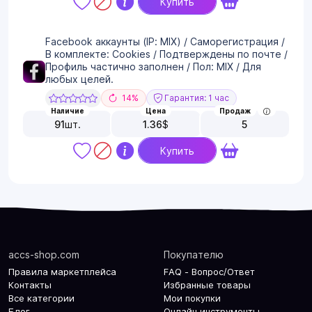
Купить
Facebook аккаунты (IP: MIX) / Саморегистрация /
В комплекте: Cookies / Подтверждены по почте /
Профиль частично заполнен / Пол: MIX / Для
любых целей.
14%
Гарантия: 1 час
Наличие
Цена
Продаж
91
шт.
1.36
$
5
Купить
accs-shop.com
Покупателю
Правила маркетплейса
FAQ - Вопрос/Ответ
Контакты
Избранные товары
Все категории
Мои покупки
Блог
Онлайн инструменты