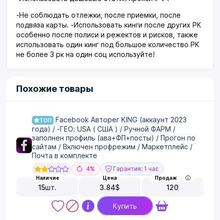
-Не соблюдать отлежки, после приемки, после
подвяза карты. -Использовать кинги после других РК
особенно после полиси и режектов и рисков, также
использовать один кинг под большое количество РК
не более 3 рк на один соц используйте!
Похожие товары
Facebook Авторег KING (аккаунт 2023
ТОП
года) / -ГЕО: USA ( США ) / Ручной ФАРМ /
заполнен профиль (ава+ФП+посты) / Прогон по
сайтам / Включен профрежим / Маркетплейс /
Почта в комплекте
4%
Гарантия: 1 час
Наличие
Цена
Продаж
15
шт.
3.84
$
120
Купить