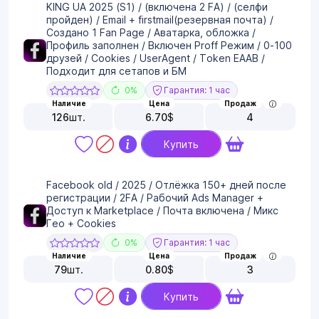
KING UA 2025 (S1) / (включена 2 FA) / (селфи
пройден) / Email + firstmail(резервная почта) /
Создано 1 Fan Page / Аватарка, обложка /
Профиль заполнен / Включен Proff Режим / 0-100
друзей / Cookies / UserAgent / Token EAAB /
Подходит для сетапов и БМ
0%
Гарантия: 1 час
Наличие
Цена
Продаж
126
шт.
6.70
$
4
Купить
Facebook old / 2025 / Отлёжка 150+ дней после
регистрации / 2FA / Рабочий Ads Manager +
Доступ к Marketplace / Почта включена / Микс
Гео + Cookies
0%
Гарантия: 1 час
Наличие
Цена
Продаж
79
шт.
0.80
$
3
Купить