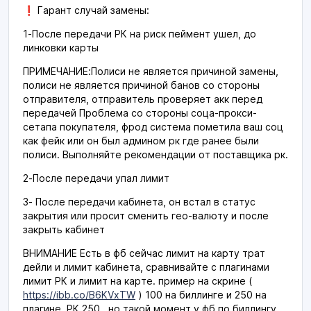
❗️ Гарант случай замены:
1-После передачи РК на риск пеймент ушел, до
линковки карты
ПРИМЕЧАНИЕ:Полиси не является причиной замены,
полиси не является причиной банов со стороны
отправителя, отправитель проверяет акк перед
передачей Проблема со стороны соца-прокси-
сетапа покупателя, фрод система пометила ваш соц
как фейк или он был админом рк где ранее были
полиси. Выполняйте рекомендации от поставщика рк.
2-После передачи упал лимит
3- После передачи кабинета, он встал в статус
закрытия или просит сменить гео-валюту и после
закрыть кабинет
ВНИМАНИЕ Есть в фб сейчас лимит на карту трат
дейли и лимит кабинета, сравнивайте с плагинами
лимит РК и лимит на карте. пример на скрине (
https://ibb.co/B6KVxTW
) 100 на биллинге и 250 на
плагине, РК 250 . но такой момент у фб по биллингу,