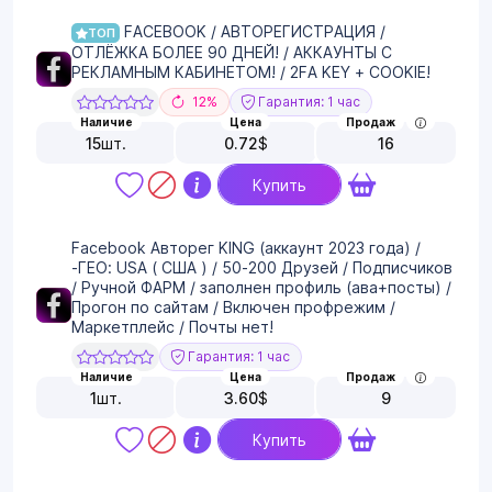
FACEBOOK / АВТОРЕГИСТРАЦИЯ /
ТОП
ОТЛЁЖКА БОЛЕЕ 90 ДНЕЙ! / АККАУНТЫ С
РЕКЛАМНЫМ КАБИНЕТОМ! / 2FA KEY + COOKIE!
12%
Гарантия: 1 час
Наличие
Цена
Продаж
15
шт.
0.72
$
16
Купить
Facebook Авторег KING (аккаунт 2023 года) /
-ГЕО: USA ( США ) / 50-200 Друзей / Подписчиков
/ Ручной ФАРМ / заполнен профиль (ава+посты) /
Прогон по сайтам / Включен профрежим /
Маркетплейс / Почты нет!
Гарантия: 1 час
Наличие
Цена
Продаж
1
шт.
3.60
$
9
Купить