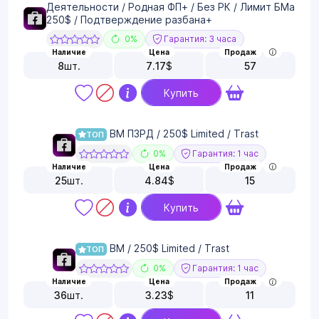
Деятельности / Родная ФП+ / Без РК / Лимит БМа
250$ / Подтверждение разбана+
0%
Гарантия: 3 часа
Наличие
Цена
Продаж
8
шт.
7.17
$
57
Купить
BM ПЗРД / 250$ Limited / Trast
ТОП
0%
Гарантия: 1 час
Наличие
Цена
Продаж
25
шт.
4.84
$
15
Купить
BM / 250$ Limited / Trast
ТОП
0%
Гарантия: 1 час
Наличие
Цена
Продаж
36
шт.
3.23
$
11