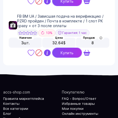
Купить
FB BM UA / Зависшая подача на верификацию /
PZRD пройден / Почта в комплекте / 1 слот РК
сразу + от 3 после оплаты
13%
Гарантия: 1 час
Наличие
Цена
Продаж
3
шт.
32.64
$
8
Купить
accs-shop.com
Покупателю
Правила маркетплейса
FAQ - Вопрос/Ответ
Контакты
Избранные товары
Все категории
Мои покупки
Блог
Онлайн инструменты