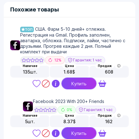
Похожие товары
США. Фарм 5-10 дней+ отлежка.
ТОП
Регистрация на Gmail. Профиль заполнен,
аватарка, обложка. Подписки, лайки, частично с
друзьями. Прогрев каждые 2 дня. Полный
комплект при выдачи
12%
Гарантия: 1 час
Наличие
Цена
Продаж
135
шт.
1.68
$
608
Купить
Facebook 2023 With 200+ Friends
0%
Гарантия: 1 час
Наличие
Цена
Продаж
5
шт.
8.37
$
162
Купить