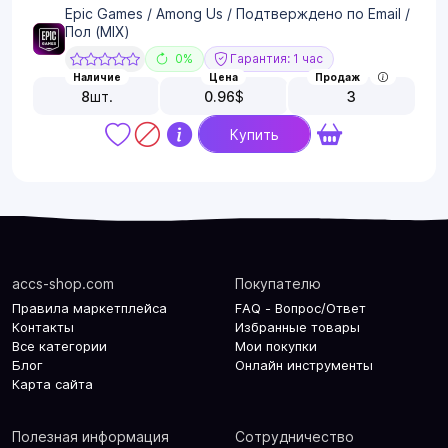
Epic Games / Among Us / Подтверждено по Email /
Пол (MIX)
0%
Гарантия: 1 час
Наличие
Цена
Продаж
8
шт.
0.96
$
3
Купить
accs-shop.com
Покупателю
Правила маркетплейса
FAQ - Вопрос/Ответ
Контакты
Избранные товары
Все категории
Мои покупки
Блог
Онлайн инструменты
Карта сайта
Полезная информация
Сотрудничество