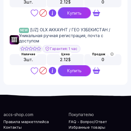
3
шт.
2.12
$
0
Купить
[UZ] OLX АККАУНТ / ГЕО УЗБЕКИСТАН /
NEW
Уникальная ручная регистрация, почта с
доступом
Гарантия: 1 час
Наличие
Цена
Продаж
3
шт.
2.12
$
0
Купить
accs-shop.com
Покупателю
Правила маркетплейса
FAQ - Вопрос/Ответ
Контакты
Избранные товары