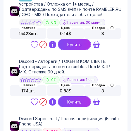
устройства / Отлежка от 1+ месяц /
Подтверждены по SMS (MIX) и почте RAMBLER.RU
/ GEO - MIX / Подходят для любых целей
0%
Гарантия: 30 минут
Наличие
Цена
Продаж
15423
шт.
0.14
$
3
Купить
Discord - Автореги / ТОКЕН В КОМПЛЕКТЕ.
Подтверждены по почте rambler. Пол MIX. IP -
MIX. Отлёжка 90 дней.
0%
Гарантия: 1 час
Наличие
Цена
Продаж
174
шт.
0.88
$
3
Купить
Discord SuperTrust / Полная верификация (Email +
Phone USA)