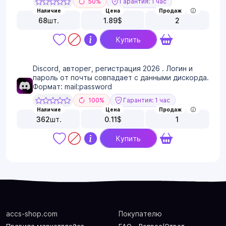
50%
Гарантия: 1 час
Наличие
Цена
Продаж
68
шт.
1.89
$
2
Купить
Discord, авторег, регистрация 2026 . Логин и
пароль от почты совпадает с данными дискорда.
Формат: mail:password
100%
Гарантия: 1 час
Наличие
Цена
Продаж
362
шт.
0.11
$
1
Купить
accs-shop.com
Покупателю