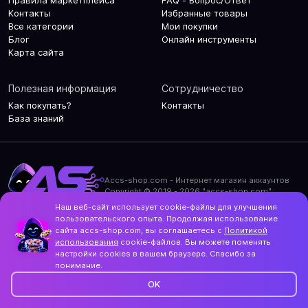
Правила маркетплейса
FAQ - Вопрос/Ответ
Контакты
Избранные товары
Все категории
Мои покупки
Блог
Онлайн инструменты
Карта сайта
Полезная информация
Сотрудничество
Как покупать?
Контакты
База знаний
Accs-shop.com - Интернет магазин аккаунтов
Copyright © 2019 - 2026 "accs-shop.com"
Наш веб-сайт использует cookie-файлы для улучшения
Политика конфиденциальности
пользовательского опыта. Продолжая использование
Политика использования cookie-файлов
сайта accs-shop.com, вы соглашаетесь с
Политикой
Контакты и актуальный адрес сайта
использования
cookie-файлов. Вы можете поменять
Structo
настройки cookies в вашем браузере. Спасибо за
Дизайн и разработка
понимание.
OK