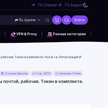
TG Channel
TG Support
По группе
Войти
c
VPN & Proxy
Разные категории
абочая. Токен в комплекте. Пол м / ж. Регистрация IP
Страны Европы
Год: 2024
Наличие Token
 почтой, рабочая. Токен в комплекте.