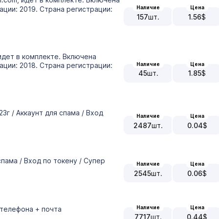
Наличие
Цена
ции: 2019. Страна регистрации:
157
шт.
1.56
$
идет в комплекте. Включена
Наличие
Цена
ции: 2018. Страна регистрации:
45
шт.
1.85
$
023г / Аккаунт для спама / Вход
Наличие
Цена
2487
шт.
0.04
$
 спама / Вход по токену / Супер
Наличие
Цена
2545
шт.
0.06
$
Наличие
Цена
р телефона + почта
7717
шт.
0.44
$