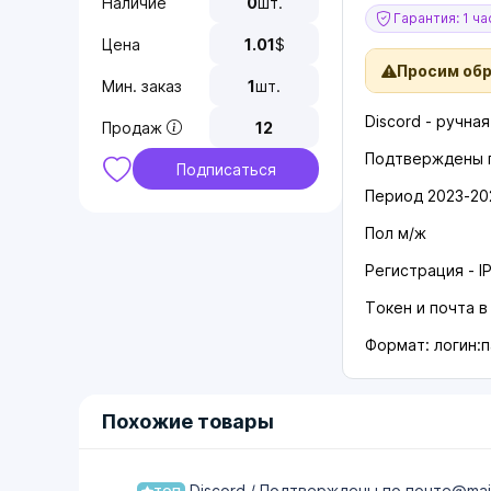
Наличие
0
шт.
Гарантия: 1 ча
Цена
1.01
$
Просим об
Мин. заказ
1
шт.
Discord - ручна
Продаж
12
Подтверждены п
Подписаться
Период 2023-20
Пол м/ж
Регистрация - I
Токен и почта 
Формат: логин:
Похожие товары
Discord / Подтверждены по почте@mail