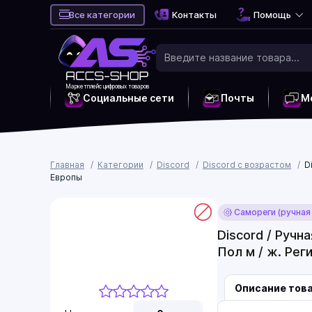
Все категории
Контакты
Помощь
Маркетплейс цифровых товаров
Социальные сети
Почты
М
Главная
Категории
Discord
Discord с возрастом
D
Европы
Самореги (ручная
Discord / Ручн
Пол м / ж. Рег
Описание тов