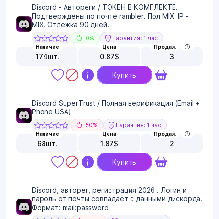
Discord - Автореги / ТОКЕН В КОМПЛЕКТЕ.
Подтверждены по почте rambler. Пол MIX. IP -
MIX. Отлёжка 90 дней.
0%
Гарантия: 1 час
Наличие
Цена
Продаж
174
шт.
0.87
$
3
Купить
Discord SuperTrust / Полная верификация (Email +
Phone USA)
50%
Гарантия: 1 час
Наличие
Цена
Продаж
68
шт.
1.87
$
2
Купить
Discord, авторег, регистрация 2026 . Логин и
пароль от почты совпадает с данными дискорда.
Формат: mail:password