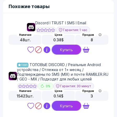
Похожие товары
Discord I TRUST I SMS I Email
Гарантия: 1 час
Наличие
Цена
Продаж
48
шт.
0.38
$
8
Купить
ТОПОВЫЕ DISCORD / Реальные Android
ТОП
устройства / Отлежка от 1+ месяц /
Подтверждены по SMS (MIX) и почте RAMBLER.RU
/ GEO - MIX / Подходят для любых целей
0%
Гарантия: 30 минут
Наличие
Цена
Продаж
15423
шт.
0.14
$
3
Купить