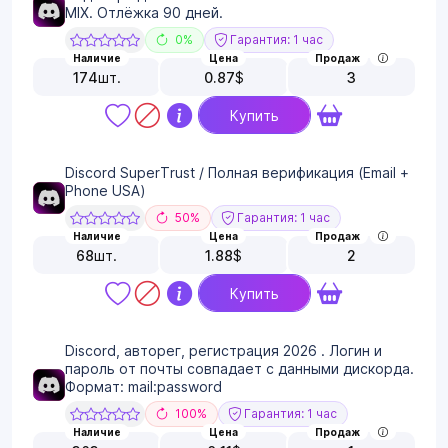
MIX. Отлёжка 90 дней.
0%
Гарантия: 1 час
Наличие
Цена
Продаж
174
шт.
0.87
$
3
Купить
Discord SuperTrust / Полная верификация (Email +
Phone USA)
50%
Гарантия: 1 час
Наличие
Цена
Продаж
68
шт.
1.88
$
2
Купить
Discord, авторег, регистрация 2026 . Логин и
пароль от почты совпадает с данными дискорда.
Формат: mail:password
100%
Гарантия: 1 час
Наличие
Цена
Продаж