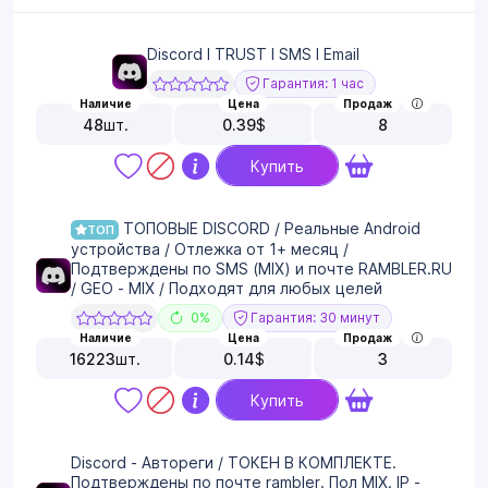
Discord I TRUST I SMS I Email
Гарантия: 1 час
Наличие
Цена
Продаж
48
шт.
0.39
$
8
Купить
ТОПОВЫЕ DISCORD / Реальные Android
ТОП
устройства / Отлежка от 1+ месяц /
Подтверждены по SMS (MIX) и почте RAMBLER.RU
/ GEO - MIX / Подходят для любых целей
0%
Гарантия: 30 минут
Наличие
Цена
Продаж
16223
шт.
0.14
$
3
Купить
Discord - Автореги / ТОКЕН В КОМПЛЕКТЕ.
Подтверждены по почте rambler. Пол MIX. IP -