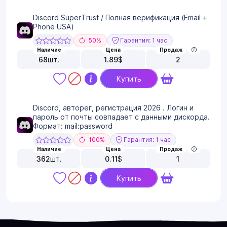
Discord SuperTrust / Полная верификация (Email +
Phone USA)
50%
Гарантия: 1 час
Наличие
Цена
Продаж
68
шт.
1.89
$
2
Купить
Discord, авторег, регистрация 2026 . Логин и
пароль от почты совпадает с данными дискорда.
Формат: mail:password
100%
Гарантия: 1 час
Наличие
Цена
Продаж
362
шт.
0.11
$
1
Купить