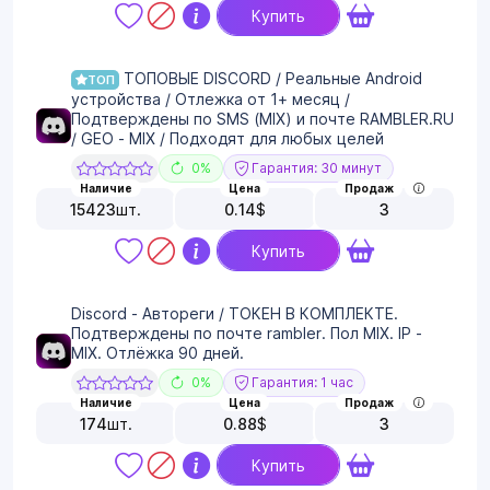
Купить
ТОПОВЫЕ DISCORD / Реальные Android
ТОП
устройства / Отлежка от 1+ месяц /
Подтверждены по SMS (MIX) и почте RAMBLER.RU
/ GEO - MIX / Подходят для любых целей
0%
Гарантия: 30 минут
Наличие
Цена
Продаж
15423
шт.
0.14
$
3
Купить
Discord - Автореги / ТОКЕН В КОМПЛЕКТЕ.
Подтверждены по почте rambler. Пол MIX. IP -
MIX. Отлёжка 90 дней.
0%
Гарантия: 1 час
Наличие
Цена
Продаж
174
шт.
0.88
$
3
Купить