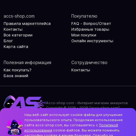
accs-shop.com
Покупателю
Правила маркетплейса
FAQ - Вопрос/Ответ
Контакты
Избранные товары
Все категории
Мои покупки
Блог
Онлайн инструменты
Карта сайта
Полезная информация
Сотрудничество
Как покупать?
Контакты
База знаний
Accs-shop.com - Интернет магазин аккаунтов
Copyright © 2019 - 2026 "accs-shop.com"
Наш веб-сайт использует cookie-файлы для улучшения
Политика конфиденциальности
пользовательского опыта. Продолжая использование
Политика использования cookie-файлов
сайта accs-shop.com, вы соглашаетесь с
Политикой
Контакты и актуальный адрес сайта
использования
cookie-файлов. Вы можете поменять
Structo
настройки cookies в вашем браузере. Спасибо за