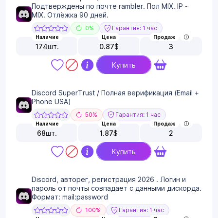
Подтверждены по почте rambler. Пол MIX. IP -
MIX. Отлёжка 90 дней.
0%
Гарантия: 1 час
Наличие
Цена
Продаж
174
шт.
0.87
$
3
Купить
Discord SuperTrust / Полная верификация (Email +
Phone USA)
50%
Гарантия: 1 час
Наличие
Цена
Продаж
68
шт.
1.87
$
2
Купить
Discord, авторег, регистрация 2026 . Логин и
пароль от почты совпадает с данными дискорда.
Формат: mail:password
100%
Гарантия: 1 час