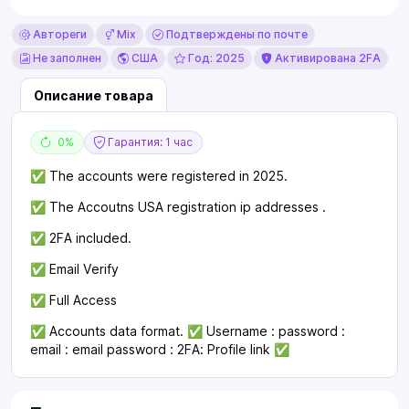
Автореги
Mix
Подтверждены по почте
Не заполнен
США
Год: 2025
Активирована 2FA
Описание товара
0%
Гарантия: 1 час
✅ The accounts were registered in 2025.
✅ The Accoutns USA registration ip addresses .
✅ 2FA included.
✅ Email Verify
✅ Full Access
✅ Accounts data format. ✅ Username : password :
email : email password : 2FA: Profile link ✅