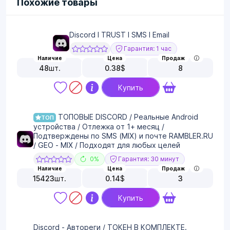
Похожие товары
Discord I TRUST I SMS I Email
Гарантия: 1 час
Наличие
Цена
Продаж
48
шт.
0.38
$
8
Купить
ТОПОВЫЕ DISCORD / Реальные Android
ТОП
устройства / Отлежка от 1+ месяц /
Подтверждены по SMS (MIX) и почте RAMBLER.RU
/ GEO - MIX / Подходят для любых целей
0%
Гарантия: 30 минут
Наличие
Цена
Продаж
15423
шт.
0.14
$
3
Купить
Discord - Автореги / ТОКЕН В КОМПЛЕКТЕ.