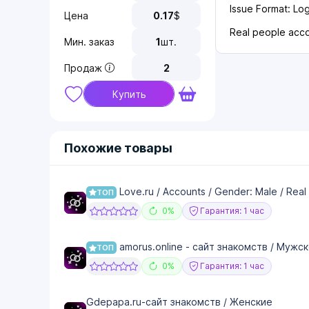
Issue Format: Lo
Цена
0.17
$
Real people acc
Мин. заказ
1
шт.
Продаж
2
Купить
Похожие товары
Love.ru / Accounts / Gender: Male / Real /
ТОП
0%
Гарантия: 1 час
amorus.online - сайт знакомств / Мужс
ТОП
0%
Гарантия: 1 час
Gdepapa.ru-сайт знакомств / Женские