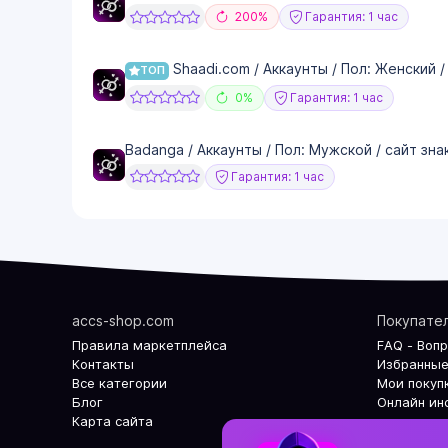
200%
Гарантия: 1 час
Shaadi.com / Аккаунты / Пол: Женский /
ТОП
0%
Гарантия: 1 час
Badanga / Аккаунты / Пол: Мужской / сайт зн
Гарантия: 1 час
accs-shop.com
Покупате
Правила маркетплейса
FAQ - Воп
Контакты
Избранные
Все категории
Мои покуп
Блог
Онлайн ин
Карта сайта