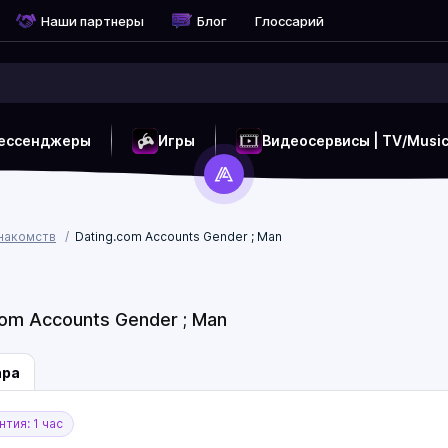
Наши партнеры
Блог
Глоссарий
ессенджеры
Игры
Видеосервисы | TV/Musi
знакомств
Dating.com Accounts Gender ; Man
om Accounts Gender ; Man
ара
тия: 1 час