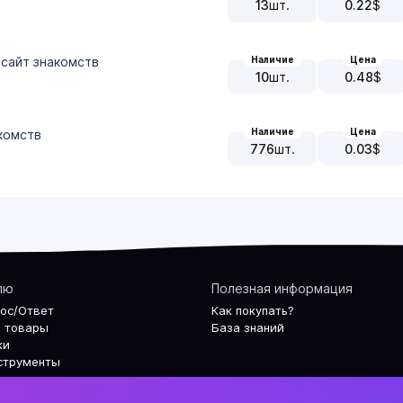
13
шт.
0.22
$
 сайт знакомств
Наличие
Цена
10
шт.
0.48
$
Наличие
Цена
акомств
776
шт.
0.03
$
лю
Полезная информация
рос/Ответ
Как покупать?
 товары
База знаний
ки
струменты