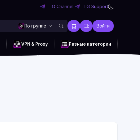
TG Channel
TG Support
По группе
Войти
c
VPN & Proxy
Разные категории