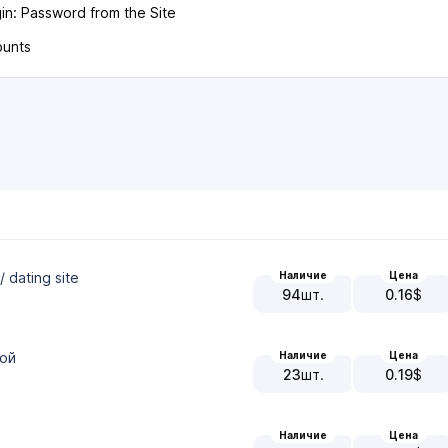
gin: Password from the Site
ounts
 dating site
Наличие
Цена
94
шт.
0.16
$
кой
Наличие
Цена
23
шт.
0.19
$
Наличие
Цена