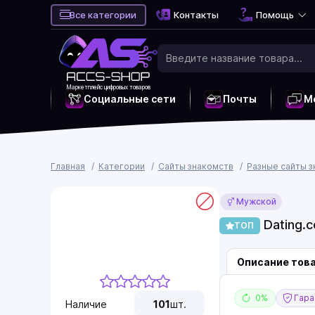
Все категории
Контакты
Помощь
Маркетплейс цифровых товаров
Социальные сети
Почты
М
Главная
Категории
Сайты знакомств
Разные сайты 
Мужской
Dating.c
ТОП
Описание тов
0%
Гаран
Наличие
101
шт.