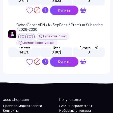
38
шт.
0.63
$
0
Купить
CyberGhost VPN / КиберГост / Premium Subscribe
/ 2026-2030
Гарантия: 1 час
Замена невозможна
Наличие
Цена
Продаж
14
шт.
0.80
$
0
Купить
accs-shop.com
Покупателю
Правила маркетплейса
FAQ - Вопрос/Ответ
Контакты
Избранные товары