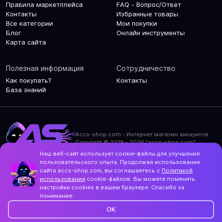
Правила маркетплейса
FAQ - Вопрос/Ответ
Контакты
Избранные товары
Все категории
Мои покупки
Блог
Онлайн инструменты
Карта сайта
Полезная информация
Сотрудничество
Как покупать?
Контакты
База знаний
Accs-shop.com - Интернет магазин аккаунтов
Copyright © 2019 - 2026 "accs-shop.com"
Наш веб-сайт использует cookie-файлы для улучшения
Политика конфиденциальности
пользовательского опыта. Продолжая использование
Политика использования cookie-файлов
сайта accs-shop.com, вы соглашаетесь с
Политикой
Контакты и актуальный адрес сайта
использования
cookie-файлов. Вы можете поменять
Structo
настройки cookies в вашем браузере. Спасибо за
Дизайн и разработка
понимание.
OK