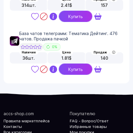
314
шт.
2.41
$
157
Купить
База чатов телеграмм: Тематика Дейтинг. 476
чатов. Продажа пачкой
0%
Наличие
Цена
Продаж
36
шт.
1.81
$
140
Купить
accs-shop.com
Покупателю
Правила маркетплейса
FAQ - Вопрос/Ответ
Контакты
Избранные товары
Все категории
Мои покупки