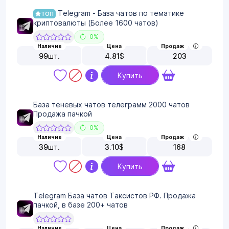
Telegram - База чатов по тематике
ТОП
криптовалюты (Более 1600 чатов)
0%
Наличие
Цена
Продаж
99
шт.
4.81
$
203
Купить
База теневых чатов телеграмм 2000 чатов
Продажа пачкой
0%
Наличие
Цена
Продаж
39
шт.
3.10
$
168
Купить
Telegram База чатов Таксистов РФ. Продажа
пачкой, в базе 200+ чатов
Наличие
Цена
Продаж