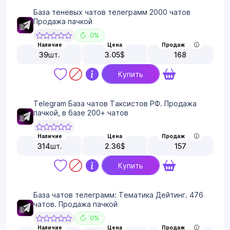
База теневых чатов телеграмм 2000 чатов
Продажа пачкой
0%
Наличие
Цена
Продаж
39
шт.
3.05
$
168
Купить
Telegram База чатов Таксистов РФ. Продажа
пачкой, в базе 200+ чатов
Наличие
Цена
Продаж
314
шт.
2.36
$
157
Купить
База чатов телеграмм: Тематика Дейтинг. 476
чатов. Продажа пачкой
0%
Наличие
Цена
Продаж