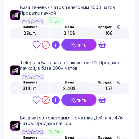
База теневых чатов телеграмм 2000 чатов
Продажа пачкой
0%
Наличие
Цена
Продаж
39
шт.
3.10
$
168
Купить
Telegram База чатов Таксистов РФ. Продажа
пачкой, в базе 200+ чатов
Наличие
Цена
Продаж
314
шт.
2.40
$
157
Купить
База чатов телеграмм: Тематика Дейтинг. 476
чатов. Продажа пачкой
0%
Наличие
Цена
Продаж