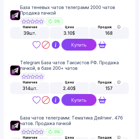
База теневых чатов телеграмм 2000 чатов
Продажа пачкой
0%
Наличие
Цена
Продаж
39
шт.
3.10
$
168
Купить
Telegram База чатов Таксистов РФ. Продажа
пачкой, в базе 200+ чатов
Наличие
Цена
Продаж
314
шт.
2.40
$
157
Купить
База чатов телеграмм: Тематика Дейтинг. 476
чатов. Продажа пачкой
0%
Наличие
Цена
Продаж