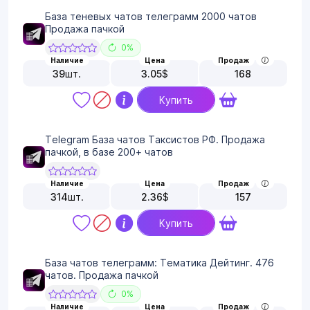
База теневых чатов телеграмм 2000 чатов
Продажа пачкой
0%
Наличие
Цена
Продаж
39
шт.
3.05
$
168
Купить
Telegram База чатов Таксистов РФ. Продажа
пачкой, в базе 200+ чатов
Наличие
Цена
Продаж
314
шт.
2.36
$
157
Купить
База чатов телеграмм: Тематика Дейтинг. 476
чатов. Продажа пачкой
0%
Наличие
Цена
Продаж