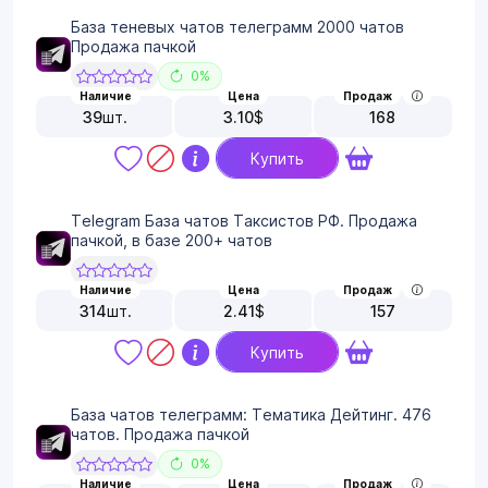
База теневых чатов телеграмм 2000 чатов
Продажа пачкой
0%
Наличие
Цена
Продаж
39
шт.
3.10
$
168
Купить
Telegram База чатов Таксистов РФ. Продажа
пачкой, в базе 200+ чатов
Наличие
Цена
Продаж
314
шт.
2.41
$
157
Купить
База чатов телеграмм: Тематика Дейтинг. 476
чатов. Продажа пачкой
0%
Наличие
Цена
Продаж