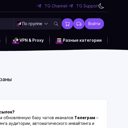
TG Channel
TG Support
По группе
Войти
c
VPN & Proxy
Разные категории
траны
ссылок?
м обновлённую базу чатов иканалов
Телеграм
–
нга аудитории, автоматического инвайтинга и