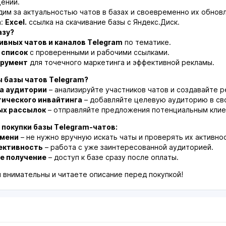
ений.
дим за актуальностью чатов в базах и своевременно их обнов
а:
Excel.
ссылка на скачивание базы с Яндекс.Диск.
азу?
ивных чатов и каналов Telegram
по тематике.
 список
с проверенными и рабочими ссылками.
трумент
для точечного маркетинга и эффективной рекламы.
ы базы чатов Telegram?
а аудитории
– анализируйте участников чатов и создавайте 
ического инвайтинга
– добавляйте целевую аудиторию в сво
ых рассылок
– отправляйте предложения потенциальным клие
покупки базы Telegram-чатов:
емени
– не нужно вручную искать чаты и проверять их активно
ективность
– работа с уже заинтересованной аудиторией.
е получение
– доступ к базе сразу после оплаты.
ы внимательны и читаете описание перед покупкой!