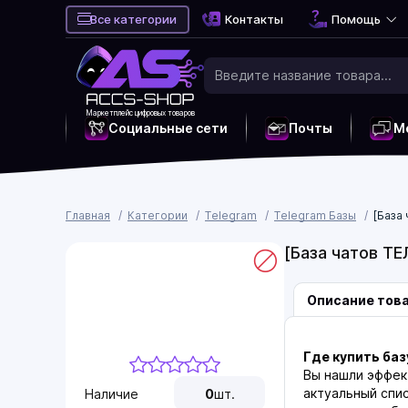
Все категории
Контакты
Помощь
Маркетплейс цифровых товаров
Социальные сети
Почты
М
Главная
Категории
Telegram
Telegram Базы
[База
[База чатов Т
Описание тов
Где купить баз
Вы нашли эффек
актуальный спи
Наличие
0
шт.