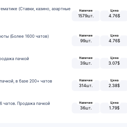
тематике (Ставки, казино, азартные
Наличие
Цена
1579
шт.
4.76
$
Наличие
Цена
люты (Более 1600 чатов)
99
шт.
4.76
$
Наличие
Цена
родажа пачкой
39
шт.
3.07
$
Наличие
Цена
пачкой, в базе 200+ чатов
314
шт.
2.38
$
Наличие
Цена
6 чатов. Продажа пачкой
36
шт.
1.79
$