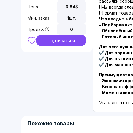
рассылки сообщ
Цена
6.84
$
! Мы всегда сле
! Формат товар
Мин. заказ
1
шт.
Что входит в б
- Подборка акт
Продаж
0
- Обновлённый
- Готовый инс
Подписаться
Для чего нужн
✔ Для парсинг
✔ Для автомат
✔ Для массов
Преимущества 
- Экономия вр
- Высокая эфф
- Моментально
Мы рады, что в
Похожие товары