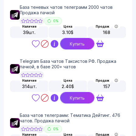
База теневых чатов телеграмм 2000 чатов
Продажа пачкой
0%
Наличие
Цена
Продаж
39
шт.
3.10
$
168
Купить
Telegram База чатов Таксистов РФ. Продажа
пачкой, в базе 200+ чатов
Наличие
Цена
Продаж
314
шт.
2.40
$
157
Купить
База чатов телеграмм: Тематика Дейтинг. 476
чатов. Продажа пачкой
0%
Наличие
Цена
Продаж