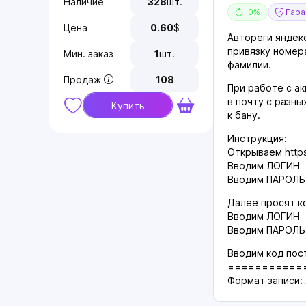
Наличие
328
шт.
0%
Гаран
Цена
0.60
$
Автореги яндекс
привязку номера
Мин. заказ
1
шт.
фамилии.
Продаж
108
При работе с ак
в почту с разн
Купить
к бану.
Инструкция:
Открываем https:
Вводим ЛОГИН
Вводим ПАРОЛЬ
Далее просят код
Вводим ЛОГИН
Вводим ПАРОЛЬ 
Вводим код пост
===========
Формат записи: 