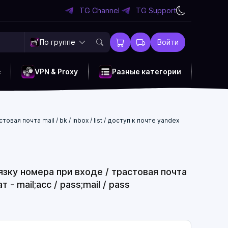
TG Channel
TG Support
По группе
Войти
c
VPN & Proxy
Разные категории
ая почта mail / bk / inbox / list / доступ к почте yandex
язку номера при входе / трастовая почта
т - mail;acc / pass;mail / pass