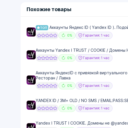
Похожие товары
Аккаунты Яндекс ID ( Yandex ID ). Под
ТОП
0%
Гарантия: 1 час
Аккаунты Yandex I TRUST / COOKIE / Домены 
0%
Гарантия: 1 час
Аккаунты ЯндексID с привязкой виртуального 
Ресторан / Лавка
0%
Гарантия: 1 час
YANDEX ID / 3M+ OLD / NO SMS / EMAIL:PASS:
0%
Гарантия: 1 час
Yandex I TRUST I COOKIE. Домены не @yandex