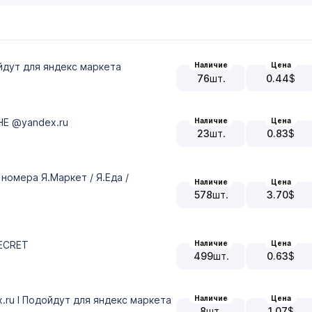
ойдут для яндекс маркета
Наличие
Цена
76
шт.
0.44
$
Наличие
Цена
НЕ @yandex.ru
23
шт.
0.83
$
номера Я.Маркет / Я.Еда /
Наличие
Цена
578
шт.
3.70
$
Наличие
Цена
SECRET
499
шт.
0.63
$
Наличие
Цена
.ru I Подойдут для яндекс маркета
8
шт.
1.07
$