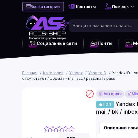
Все категории
Контакты
Помощь
Маркетплейс цифровых товаров
Социальные сети
Почты
М
Главная
Категории
Yandex
Yandex ID
Yandex ID - А
отсутствует / формат - mail;acc / pass;mail / pass
Автореги
Mi
Yandex I
ТОП
mail / bk / inbo
Описание тов