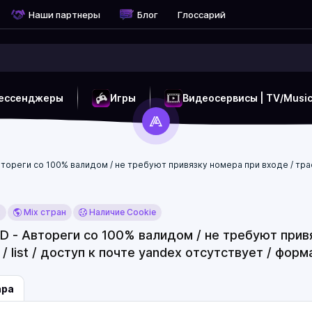
Наши партнеры
Блог
Глоссарий
ессенджеры
Игры
Видеосервисы | TV/Musi
втореги со 100% валидом / не требуют привязку номера при входе / трастов
x
Mix стран
Наличие Cookie
D - Автореги со 100% валидом / не требуют прив
x / list / доступ к почте yandex отсутствует / форма
ара