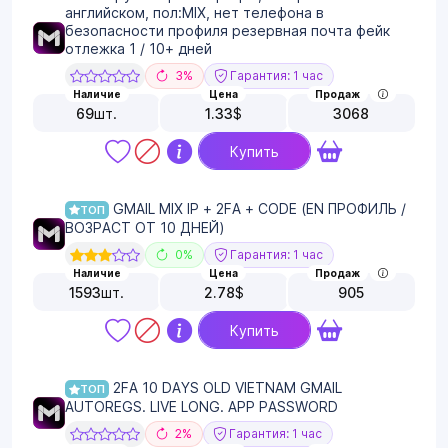
английском, пол:MIX, нет телефона в
безопасности профиля резервная почта фейк
отлежка 1 / 10+ дней
3%
Гарантия: 1 час
Наличие
Цена
Продаж
69
шт.
1.33
$
3068
Купить
GMAIL MIX IP + 2FA + CODE (EN ПРОФИЛЬ /
ТОП
ВОЗРАСТ ОТ 10 ДНЕЙ)
0%
Гарантия: 1 час
Наличие
Цена
Продаж
1593
шт.
2.78
$
905
Купить
2FA 10 DAYS OLD VIETNAM GMAIL
ТОП
AUTOREGS. LIVE LONG. APP PASSWORD
2%
Гарантия: 1 час