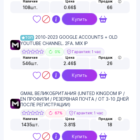
Наличие
Цена
Продаж
108
шт.
0.66
$
66
Купить
2010-2023 GOOGLE ACCOUNTS + OLD
ТОП
YOUTUBE CHANNEL. 2FA. MIX IP
0%
Гарантия: 1 час
Наличие
Цена
Продаж
546
шт.
2.46
$
26
Купить
GMAIL ВЕЛИКОБРИТАНИЯ (UNITED KINGDOM IP /
EN ПРОФИЛИ / РЕЗЕРВНАЯ ПОЧТА / ОТ 3-10 ДНЕЙ
ПОСЛЕ РЕГИСТРАЦИИ)
67%
Гарантия: 1 час
Наличие
Цена
Продаж
1435
шт.
3.81
$
18
Купить