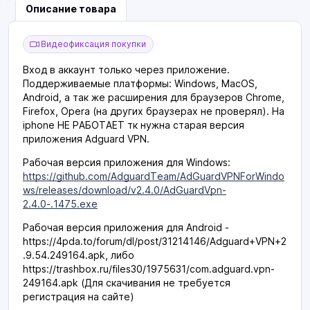
Описание товара
Видеофиксация покупки
Вход в аккаунт только через приложение.
Поддерживаемые платформы: Windows, MacOS,
Android, а так же расширения для браузеров Chrome,
Firefox, Opera (на других браузерах не проверял). На
iphone НЕ РАБОТАЕТ тк нужна старая версия
приложения Adguard VPN.
Рабочая версия приложения для Windows:
https://github.com/AdguardTeam/AdGuardVPNForWindo
ws/releases/download/v2.4.0/AdGuardVpn-
2.4.0-.1475.exe
Рабочая версия приложения для Android -
https://4pda.to/forum/dl/post/31214146/Adguard+VPN+2
.9.54.249164.apk, либо
https://trashbox.ru/files30/1975631/com.adguard.vpn-
249164.apk (Для скачивания не требуется
регистрация на сайте)