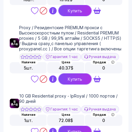
Купить
Proxy / Резидентские PREMIUM прокси с
Высокоскоростным пулом / Residential PREMIUM
proxies / 5 GB / 99,9% аптайм / SOCKS5 / HTTP(S)
/ Выдача сразу,с панелью управления (
proxypanel.cc ) / Все опции таргетинга включены
Гарантия: 1 час
Ручная выдача
Наличие
Цена
Продаж
5
шт.
40.37
$
0
Купить
10 GB Residential proxy - IpRoyal / 1000 портов /
90 дней
Гарантия: 1 час
Ручная выдача
Наличие
Цена
Продаж
1
шт.
72.08
$
0
Купить