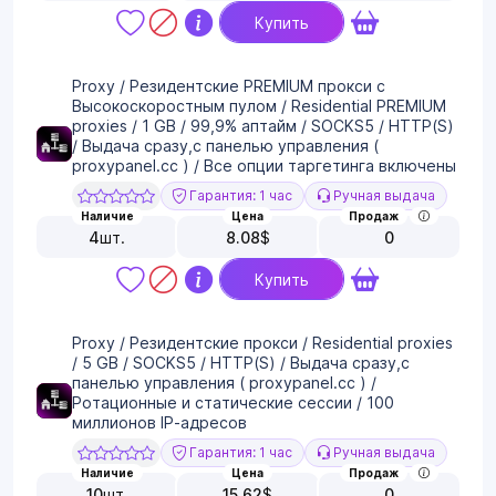
Купить
Proxy / Резидентские PREMIUM прокси с
Высокоскоростным пулом / Residential PREMIUM
proxies / 1 GB / 99,9% аптайм / SOCKS5 / HTTP(S)
/ Выдача сразу,с панелью управления (
proxypanel.cc ) / Все опции таргетинга включены
Гарантия: 1 час
Ручная выдача
Наличие
Цена
Продаж
4
шт.
8.08
$
0
Купить
Proxy / Резидентские прокси / Residential proxies
/ 5 GB / SOCKS5 / HTTP(S) / Выдача сразу,с
панелью управления ( proxypanel.cc ) /
Ротационные и статические сессии / 100
миллионов IP-адресов
Гарантия: 1 час
Ручная выдача
Наличие
Цена
Продаж
10
шт.
15.62
$
0